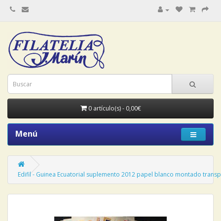
0 artículo(s) - 0,00€
Menú
Edifil - Guinea Ecuatorial suplemento 2012 papel blanco montado trans